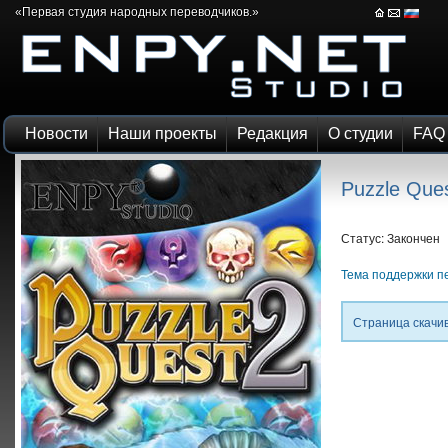
«Первая студия народных переводчиков.»
Новости
Наши проекты
Редакция
О студии
FAQ
Puzzle Ques
Статус: Закончен
Тема поддержки п
Страница скачи