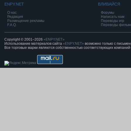
ENPY.NET
ВЛИВАЙСЯ
О нас
Форумы
Редакция
Написать нам
Размещение рекламы
Переводы игр
F.A.Q.
Переводы фильм
Copyright © 2001–2026
«ENPY.NET»
Использование материалов сайта
«ENPY.NET»
возможно только с письме
Все торговые марки являются собственностью соответствующих компаний