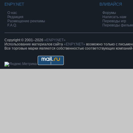
ENPY.NET
ВЛИВАЙСЯ
О нас
Форумы
Редакция
Написать нам
Размещение рекламы
Переводы игр
F.A.Q.
Переводы фильм
Copyright © 2001–2026
«ENPY.NET»
Использование материалов сайта
«ENPY.NET»
возможно только с письме
Все торговые марки являются собственностью соответствующих компаний