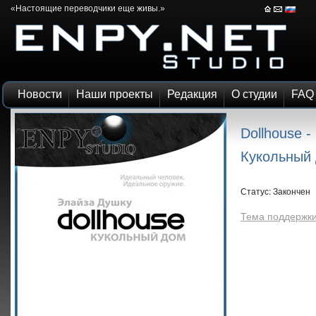
«Настоящие переводчики еще живы.»
Новости
Наши проекты
Редакция
О студии
FAQ
Dollhouse -
Кукольный 
Статус: Закончен
Тема поддержк