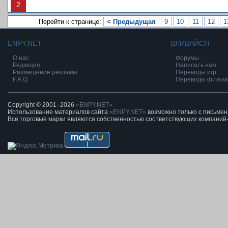
2
Перейти к странице:
< Предыдущая
9
10
11
12
1
ENPY.NET
ВЛИВАЙСЯ
О нас
Форумы
Редакция
Написать нам
Размещение рекламы
Переводы игр
F.A.Q.
Переводы фильм
Copyright © 2001–2026
«ENPY.NET»
Использование материалов сайта
«ENPY.NET»
возможно только с письме
Все торговые марки являются собственностью соответствующих компаний