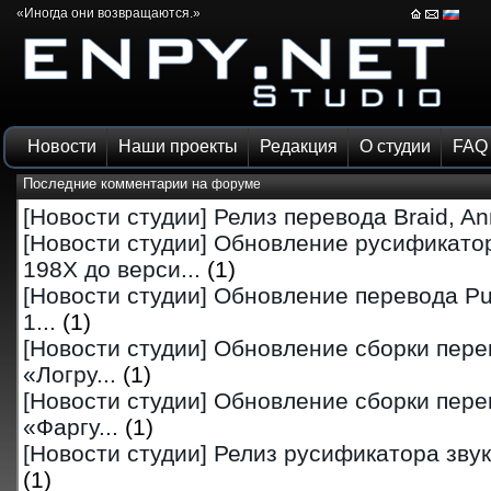
«Иногда они возвращаются.»
Новости
Наши проекты
Редакция
О студии
FAQ
Последние комментарии на
форуме
[Новости студии]
Релиз перевода Braid, Ann
[Новости студии]
Обновление русификатор
198X до верси...
(1)
[Новости студии]
Обновление перевода Pu
1...
(1)
[Новости студии]
Обновление сборки перев
«Логру...
(1)
[Новости студии]
Обновление сборки перев
«Фаргу...
(1)
[Новости студии]
Релиз русификатора звука 
(1)