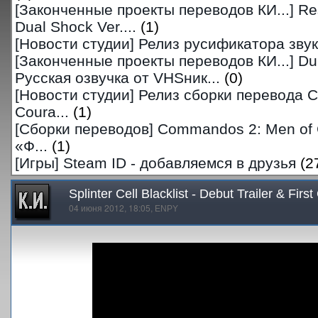
[Законченные проекты переводов КИ...]
Res
Dual Shock Ver....
(1)
[Новости студии]
Релиз русификатора звук
[Законченные проекты переводов КИ...]
Du
Русская озвучка от VHSник...
(0)
[Новости студии]
Релиз сборки перевода 
Coura...
(1)
[Сборки переводов]
Commandos 2: Men of 
«Ф...
(1)
[Игры]
Steam ID - добавляемся в друзья
(2
Splinter Cell Blacklist - Debut Trailer & Fi
04 июня 2012, 18:05,
ENPY