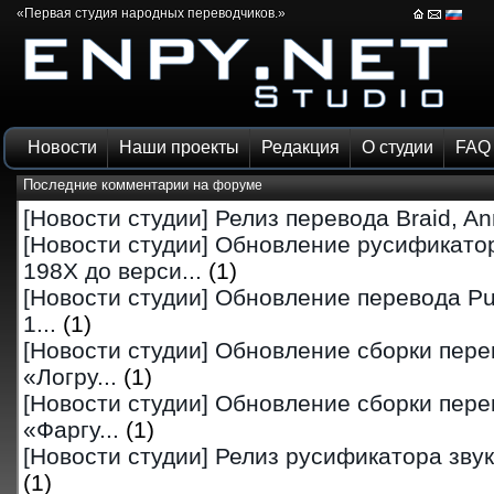
«Первая студия народных переводчиков.»
Новости
Наши проекты
Редакция
О студии
FAQ
Последние комментарии на
форуме
[Новости студии]
Релиз перевода Braid, Ann
[Новости студии]
Обновление русификатор
198X до верси...
(1)
[Новости студии]
Обновление перевода Pu
1...
(1)
[Новости студии]
Обновление сборки перев
«Логру...
(1)
[Новости студии]
Обновление сборки перев
«Фаргу...
(1)
[Новости студии]
Релиз русификатора звука 
(1)