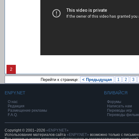
2
Перейти к странице:
< Предыдущая
1
2
3
ENPY.NET
ВЛИВАЙСЯ
О нас
Форумы
Редакция
Написать нам
Размещение рекламы
Переводы игр
F.A.Q.
Переводы фильм
Copyright © 2001–2026
«ENPY.NET»
Использование материалов сайта
«ENPY.NET»
возможно только с письме