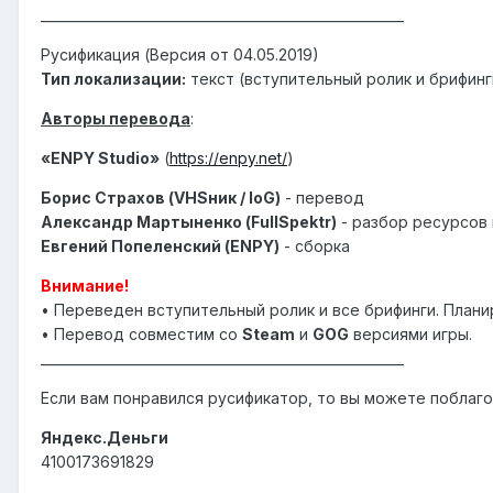
_______________________________________________________
Русификация (Версия от 04.05.2019)
Тип локализации:
текст (вступительный ролик и брифин
Авторы перевода
:
«ENPY Studio»
(
https://enpy.net/
)
Борис Страхов (VHSник / IoG)
- перевод
Александр Мартыненко (FullSpektr)
- разбор ресурсов
Евгений Попеленский (ENPY)
- сборка
Внимание!
• Переведен вступительный ролик и все брифинги. План
• Перевод совместим со
Steam
и
GOG
версиями игры.
_______________________________________________________
Если вам понравился русификатор, то вы можете поблаго
Яндекс.Деньги
4100173691829