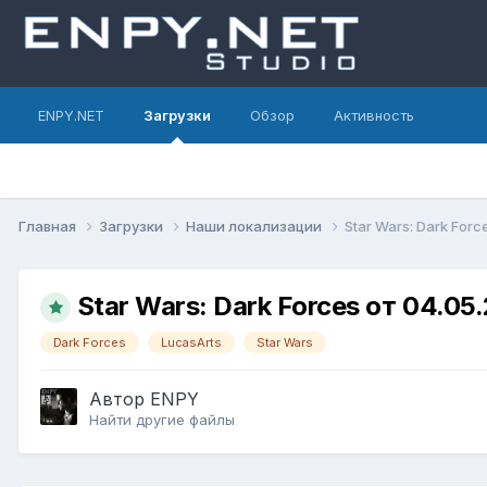
ENPY.NET
Загрузки
Обзор
Активность
Главная
Загрузки
Наши локализации
Star Wars: Dark Forc
Star Wars: Dark Forces от 04.05
Dark Forces
LucasArts
Star Wars
Автор
ENPY
Найти другие файлы