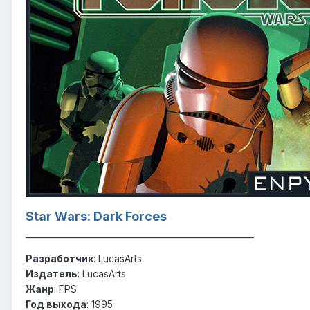
Star Wars: Dark Forces
_______________________________________________________
Разработчик
: LucasArts
Издатель
: LucasArts
Жанр
: FPS
Год выхода
: 1995