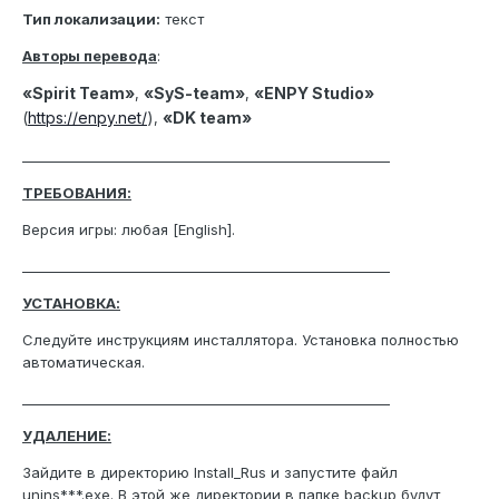
Тип локализации:
текст
Авторы перевода
:
«Spirit Team»
«SyS-team»
«ENPY Studio»
,
,
(
https://enpy.net/
)
«DK team»
,
_______________________________________________________
ТРЕБОВАНИЯ:
Версия игры: любая [English].
_______________________________________________________
УСТАНОВКА:
Следуйте инструкциям инсталлятора. Установка полностью
автоматическая.
_______________________________________________________
УДАЛЕНИЕ:
Зайдите в директорию Install_Rus и запустите файл
unins***.exe. В этой же директории в папке backup будут