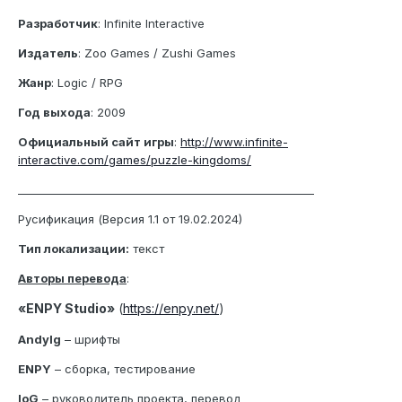
Разработчик
: Infinite Interactive
Издатель
: Zoo Games / Zushi Games
Жанр
: Logic / RPG
Год выхода
: 2009
Официальный сайт игры
:
http://www.infinite-
interactive.com/games/puzzle-kingdoms/
_______________________________________________________
Русификация (Версия 1.1 от 19.02.2024)
Тип локализации:
текст
Авторы перевода
:
«ENPY Studio»
(
https://enpy.net/
)
Andylg
– шрифты
ENPY
– сборка, тестирование
IoG
– руководитель проекта, перевод