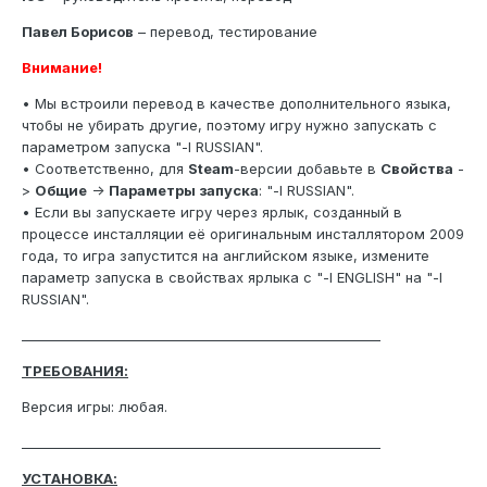
Павел Борисов
– перевод, тестирование
Внимание!
• Мы встроили перевод в качестве дополнительного языка,
чтобы не убирать другие, поэтому игру нужно запускать с
параметром запуска "-l RUSSIAN".
• Соответственно, для
Steam
-версии добавьте в
Свойства
-
>
Общие
->
Параметры запуска
: "-l RUSSIAN".
• Если вы запускаете игру через ярлык, созданный в
процессе инсталляции её оригинальным инсталлятором 2009
года, то игра запустится на английском языке, измените
параметр запуска в свойствах ярлыка с "-l ENGLISH" на "-l
RUSSIAN".
_______________________________________________________
ТРЕБОВАНИЯ:
Версия игры: любая.
_______________________________________________________
УСТАНОВКА: