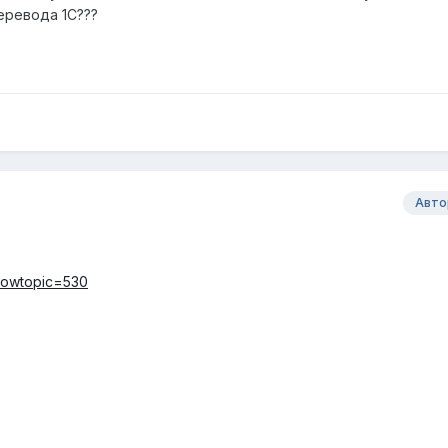
еревода 1С???
Авто
showtopic=530