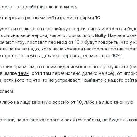
 дела - это действительно важнее.
т версия с русскими субтитрами от фирмы
1С
.
удет ли он включен в английскую версию игры и можно ли буд
 оригинальной версии, как это произошло с
Bully
. Нам все равн
ачают игру, поставят перевод от 1С и будут говорить, что у н
больше им не надо, хотя наша команда настроена против пират
ут орать "зачем вы делаете перевод, если есть от
1С
?!".
своим правилам, со своим видением конечного результата (с
 в шапке
темы
, хотя там перечислено далеко не все), от игрок
, если кого-то что-то не устраивает - выйдите с нашего сайта
елаем.
я либо на лицензионную версию от
1С
, либо на лицензионную
ставок, на основе которого и ведутся работы, не будет вылож