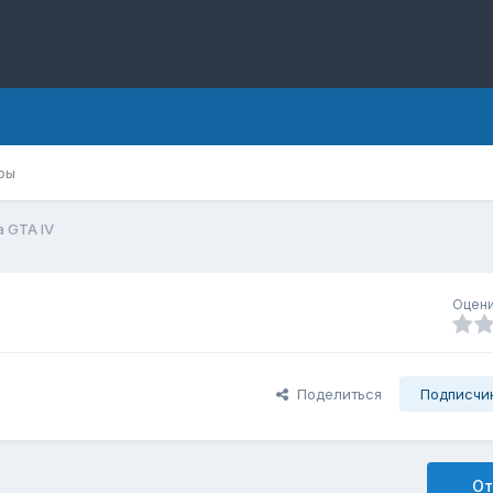
ры
 GTA IV
Оцени
Поделиться
Подписчи
От