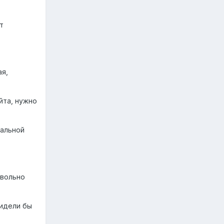
т
ая,
йта, нужно
нальной
вольно
сидели бы