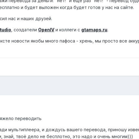
жи перевода за деньги: "нет!" и еще раз "нет!" - перевод буд
сплатно и будет выложен когда будет готов у нас на сайте.
сил нас и наших друзей.
tudio
, создатели
OpenIV
и коллеги с
gtamaps.ru
.
 тексте новости якобы много пафоса - хрень, мы просто все акк
 тяжело переводить
ади мультиплеера, и дождусь вашего перевода, приношу изве
 знай, твоё дело не бесплотно, это надо и очень многим)))