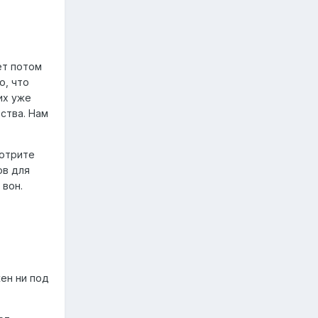
ет потом
о, что
их уже
ства. Нам
мотрите
ов для
 вон.
ен ни под