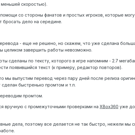
с меньшей скоростью).
помощи со стороны фанатов и простых игроков, которые могу
т бросать дело на середине.
перевода - еще не решено, но скажем, что уже сделана больш
гры целиком завершить работы невозможно.
оты сделаны по тексту, которого в игре напомним - 2.7 мегаба
сти появившийся текст (к примеру, редактор повторов).
то мы выпустим перевод через пару дней после релиза ориги
 сделан быстренько промтом и т.п.
 переводим промтом.
ся вручную с промежуточными проверками на
XBox360
уже до
овные дела, поэтому все делается не так быстро, нежели мы 
работе.