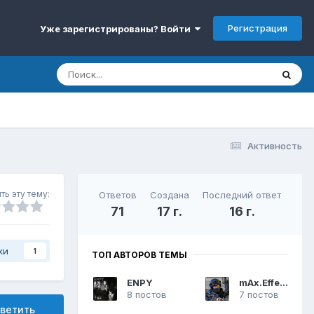
Регистрация
Уже зарегистрированы? Войти
Активность
ть эту тему:
Ответов
Создана
Последний ответ
71
17 г.
16 г.
ки
1
ТОП АВТОРОВ ТЕМЫ
ENPY
mAx.Effect
8 постов
7 постов
ветить