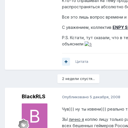
Кто-то спрашивал на тему прода
распространяться абсолютно бе
Все это лишь вопрос времени и 
С уважением, коллектив
ENPY S
P.S. Кстати, тут сказали, что в
объяснили
Цитата
2 недели спустя...
BlackRLS
Опубликовано
5 декабря, 2008
Чув))) ну ты извени))) реально
ЗЫ
лично я
коплю лицу только р
всех бешенных геймеров России,