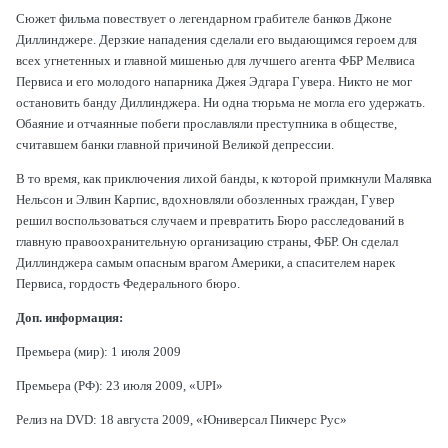
Сюжет фильма повествует о легендарном грабителе банков Джоне
Диллинджере. Дерзкие нападения сделали его выдающимся героем для
всех угнетенных и главной мишенью для лучшего агента ФБР Мелвиса
Первиса и его молодого напарника Джея Эдгара Гувера. Никто не мог
остановить банду Диллинджера. Ни одна тюрьма не могла его удержать.
Обаяние и отчаянные побеги прославляли преступника в обществе,
считавшем банки главной причиной Великой депрессии.
В то время, как приключения лихой банды, к которой примкнули Малявка
Нельсон и Элвин Карпис, вдохновляли обозленных граждан, Гувер
решил воспользоваться случаем и превратить Бюро расследований в
главную правоохранительную организацию страны, ФБР. Он сделал
Диллинджера самым опасным врагом Америки, а спасителем нарек
Первиса, гордость Федерального бюро.
Доп. информация:
Премьера (мир): 1 июля 2009
Премьера (РФ): 23 июля 2009, «UPI»
Релиз на DVD: 18 августа 2009, «Юниверсал Пикчерс Рус»