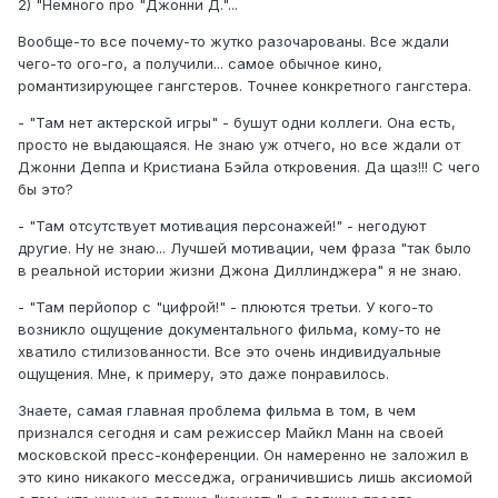
2) "Немного про "Джонни Д."...
Вообще-то все почему-то жутко разочарованы. Все ждали
чего-то ого-го, а получили... самое обычное кино,
романтизирующее гангстеров. Точнее конкретного гангстера.
- "Там нет актерской игры" - бушут одни коллеги. Она есть,
просто не выдающаяся. Не знаю уж отчего, но все ждали от
Джонни Деппа и Кристиана Бэйла откровения. Да щаз!!! С чего
бы это?
- "Там отсутствует мотивация персонажей!" - негодуют
другие. Ну не знаю... Лучшей мотивации, чем фраза "так было
в реальной истории жизни Джона Диллинджера" я не знаю.
- "Там перйопор с "цифрой!" - плюются третьи. У кого-то
возникло ощущение документального фильма, кому-то не
хватило стилизованности. Все это очень индивидуальные
ощущения. Мне, к примеру, это даже понравилось.
Знаете, самая главная проблема фильма в том, в чем
признался сегодня и сам режиссер Майкл Манн на своей
московской пресс-конференции. Он намеренно не заложил в
это кино никакого месседжа, ограничившись лишь аксиомой