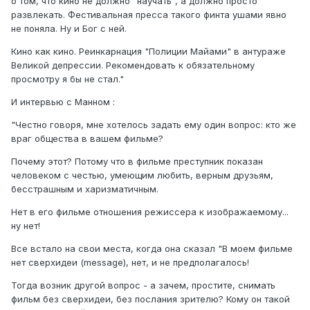
о том, что кино не должно "научать", а должно просто
развлекать. Фестивальная пресса такого финта ушами явно
не поняла. Ну и Бог с ней.
Кино как кино. Реинкарнация "Полиции Майами" в антураже
Великой депрессии. Рекомендовать к обязательному
просмотру я бы не стал."
И интервью с Манном :
"Честно говоря, мне хотелось задать ему один вопрос: кто же
враг общества в вашем фильме?
Почему этот? Потому что в фильме преступник показан
человеком с честью, умеющим любить, верным друзьям,
бесстрашным и харизматичным.
Нет в его фильме отношения режиссера к изображаемому...
ну нет!
Все встало на свои места, когда она сказал "В моем фильме
нет сверхидеи (message), нет, и не предполагалось!
Тогда возник другой вопрос - а зачем, простите, снимать
фильм без сверхидеи, без послания зрителю? Кому он такой