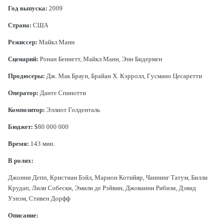
Год выпуска:
2009
Страна:
США
Режиссер:
Майкл Манн
Сценарий:
Ронан Беннетт, Майкл Манн, Энн Бидермен
Продюсеры:
Дж. Мак Браун, Брайан Х. Кэрролл, Гусмано Цесаретти
Оператор:
Данте Спинотти
Композитор:
Эллиот Голденталь
Бюджет:
$80 000 000
Время:
143 мин.
В ролях:
Джонни Депп, Кристиан Бэйл, Марион Котийяр, Чаннинг Татум, Билли
Крудап, Лили Собески, Эмили де Рэйвин, Джованни Рибизи, Дэвид
Уэнэм, Стивен Дорфф
Описание: