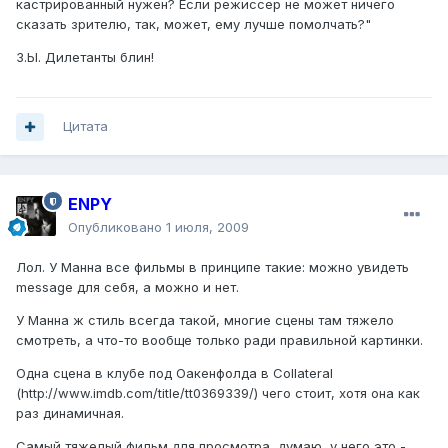
кастрированный нужен? Если режиссер не может ничего
сказать зрителю, так, может, ему лучше помолчать?"
З.Ы. Дилетанты блин!
Цитата
ENPY
Опубликовано
1 июля, 2009
Лол. У Манна все фильмы в принципе такие: можно увидеть
message для себя, а можно и нет.
У Манна ж стиль всегда такой, многие сцены там тяжело
смотреть, а что-то вообще только ради правильной картинки.
Одна сцена в клубе под Оакенфолда в Collateral
(http://www.imdb.com/title/tt0369339/) чего стоит, хотя она как
раз динамичная.
Самый тяжелый фильм для просмотра, думаю, у него это -