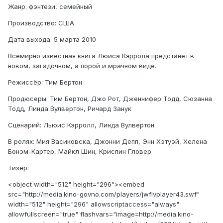
Жанр: фэнтези, семейный
Производство: США
Дата выхода: 5 марта 2010
Всемирно известная книга Люиса Кэррола предстанет в
новом, загадочном, а порой и мрачном виде.
Режиссёр: Тим Бертон
Продюсеры: Тим Бертон, Джо Рот, Дженнифер Тодд, Сюзанна
Тодд, Линда Вулвертон, Ричард Занук
Сценарий: Льюис Кэрролл, Линда Вулвертон
В ролях: Мия Васиковска, Джонни Депп, Энн Хэтуэй, Хелена
Бонэм-Картер, Майкл Шин, Криспин Гловер
Тизер:
<object width="512" height="296"><embed
src="http://media.kino-govno.com/players/jwflvplayer43.swf"
width="512" height="296" allowscriptaccess="always"
allowfullscreen="true" flashvars="image=http://media.kino-