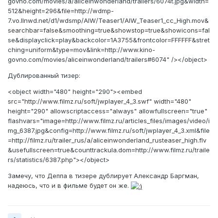
govno.com/movies/a/aliceinwonderland/trailers/6074t.jpg&width=
512&height=296&file=http://wdmp-
7.vo.llnwd.net/d1/wdsmp/AIW/Teaser1/AIW_Teaser1_cc_High.mov&
searchbar=false&smoothing=true&showstop=true&showicons=fal
se&displayclick=play&backcolor=1A3755&frontcolor=FFFFFF&stret
ching=uniform&type=mov&link=http://www.kino-
govno.com/movies/aliceinwonderland/trailers#6074" /></object>
Дублированный тизер:
<object width="480" height="290"><embed
src="http://www.filmz.ru/soft/jwplayer_4_3.swf" width="480"
height="290" allowscriptaccess="always" allowfullscreen="true"
flashvars="image=http://www.filmz.ru/articles_files/images/video/i
mg_6387.jpg&config=http://www.filmz.ru/soft/jwplayer_4_3.xml&file
=http://filmz.ru/trailer_rus/a/aliceinwonderland_rusteaser_high.flv
&usefullscreen=true&counttrackula.dom=http://www.filmz.ru/traile
rs/statistics/6387.php"></object>
Замечу, что Деппа в тизере дублирует Александр Баргман,
надеюсь, что и в фильме будет он же.