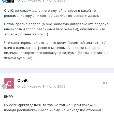
Опубликовано
31 июля, 2009
CiviK
, на самом деле я его случайно засек в какой-то
рекламе, которую пихают во всякие глянцевые журналы.
Потом пробил вопрос (а мне зачастую интересно кто подарил
внешность и голос различным персонажам), оказалось, что
это еще до меня нашли. =)
Что характерно, так это то, что шрам (реальный или нет - хз)
один в один, как на фотке с мячиком. А походка Шепарда,
видимо, повторяет его походку на подиуме (третья картинка в
черной рубашке).
CiviK
Опубликовано
31 июля, 2009
ENPY
Ну если приглядеться, то там не только шрам похожий,
правда расположенный по иному, но и сходство строения