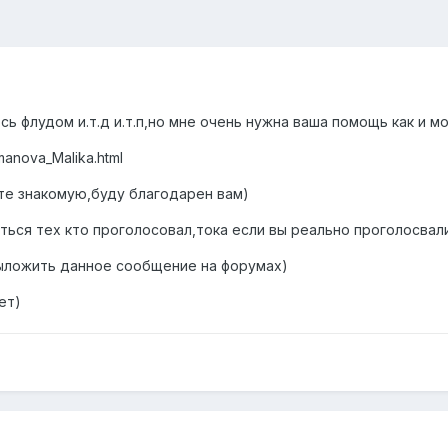
ь флудом и.т.д и.т.п,но мне очень нужна ваша помощь как и м
hmanova_Malika.html
те знакомую,буду благодарен вам)
ься тех кто проголосовал,тока если вы реально проголосвал
выложить данное сообщение на форумах)
ет)