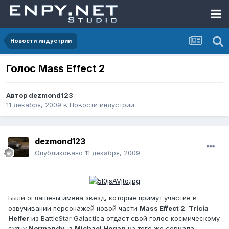
Новости индустрии
Голос Mass Effect 2
Автор
dezmond123
11 декабря, 2009
в
Новости индустрии
dezmond123
Опубликовано
11 декабря, 2009
Были оглашены имена звезд, которые примут участие в
озвучивании персонажей новой части
Mass Effect 2
.
Tricia
Helfer
из BattleStar Galactica отдаст свой голос космическому
судну
Normandy
, а
Michael Hogan
из того же сериала