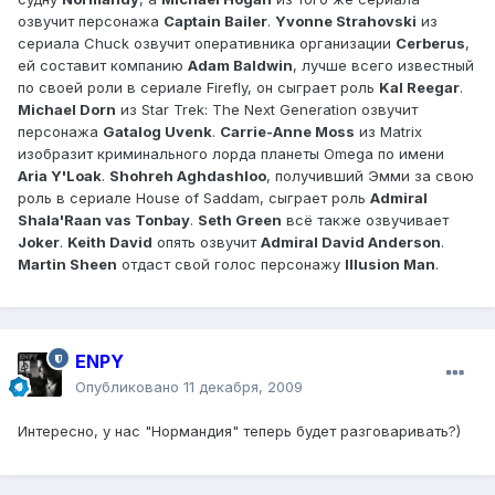
озвучит персонажа
Captain Bailer
.
Yvonne Strahovski
из
сериала Chuck озвучит оперативника организации
Cerberus
,
ей составит компанию
Adam Baldwin
, лучше всего известный
по своей роли в сериале Firefly, он сыграет роль
Kal Reegar
.
Michael Dorn
из Star Trek: The Next Generation озвучит
персонажа
Gatalog Uvenk
.
Carrie-Anne Moss
из Matrix
изобразит криминального лорда планеты Omega по имени
Aria Y'Loak
.
Shohreh Aghdashloo
, получивший Эмми за свою
роль в сериале House of Saddam, сыграет роль
Admiral
Shala'Raan vas Tonbay
.
Seth Green
всё также озвучивает
Joker
.
Keith David
опять озвучит
Admiral David Anderson
.
Martin Sheen
отдаст свой голос персонажу
Illusion Man
.
ENPY
Опубликовано
11 декабря, 2009
Интересно, у нас "Нормандия" теперь будет разговаривать?)