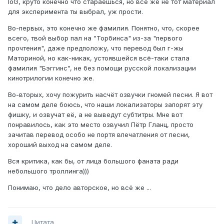
IoG, круто конечно что стараешься, но всё же не тот материал
для эксперимента ты выбрал, уж прости.
Во-первых, это конечно же фамилия. Понятно, что, скорее
всего, твой выбор пал на "Торбинса" из-за "первого
прочтения", даже предположу, что перевод был г-жы
Маториной, но как-никак, устоявшейся всё-таки стала
фамилия "Бэггинс", не без помощи русской локализации
кинотрилогии конечно же.
Во-вторых, хочу пожурить насчёт озвучки гномей песни. Я вот
на самом деле боюсь, что наши локализаторы запорят эту
фишку, и озвучат её, а не выведут субтитры. Мне вот
понравилось, как это место озвучил Пётр Гланц, просто
зачитав перевод особо не портя впечатления от песни,
хороший выход на самом деле.
Вся критика, как бы, от лица большого фаната ради
небольшого троллинга)))
Понимаю, что дело авторское, но всё же ...
Цитата