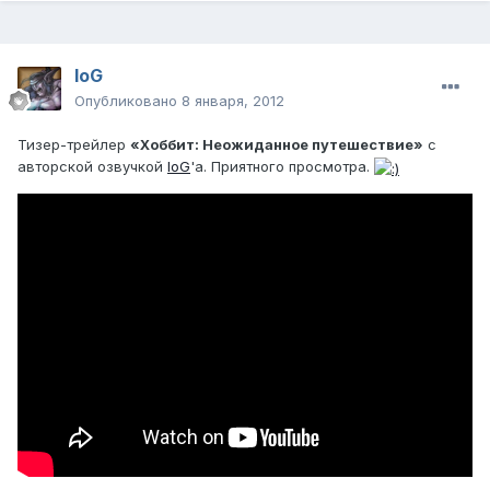
IoG
Опубликовано
8 января, 2012
Тизер-трейлер
«Хоббит: Неожиданное путешествие»
с
авторской озвучкой
IoG
'а. Приятного просмотра.