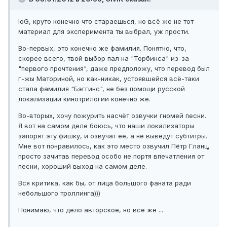
IoG, круто конечно что стараешься, но всё же не тот
материал для эксперимента ты выбрал, уж прости.
Во-первых, это конечно же фамилия. Понятно, что,
скорее всего, твой выбор пал на "Торбинса" из-за
"первого прочтения", даже предположу, что перевод был
г-жы Маториной, но как-никак, устоявшейся всё-таки
стала фамилия "Бэггинс", не без помощи русской
локализации кинотрилогии конечно же.
Во-вторых, хочу пожурить насчёт озвучки гномей песни.
Я вот на самом деле боюсь, что наши локализаторы
запорят эту фишку, и озвучат её, а не выведут субтитры.
Мне вот понравилось, как это место озвучил Пётр Гланц,
просто зачитав перевод особо не портя впечатления от
песни, хороший выход на самом деле.
Вся критика, как бы, от лица большого фаната ради
небольшого троллинга)))
Понимаю, что дело авторское, но всё же ...