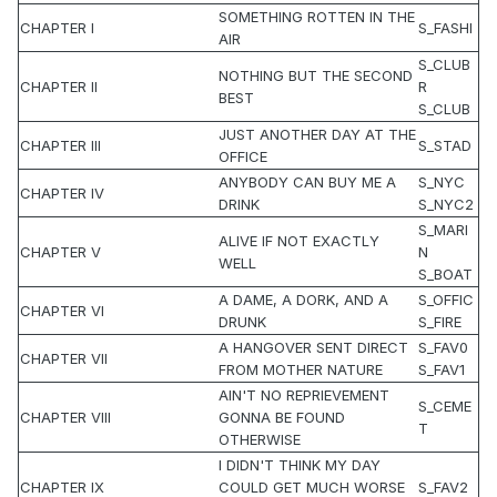
SOMETHING ROTTEN IN THE
CHAPTER I
S_FASHI
AIR
S_CLUB
NOTHING BUT THE SECOND
CHAPTER II
R
BEST
S_CLUB
JUST ANOTHER DAY AT THE
CHAPTER III
S_STAD
OFFICE
ANYBODY CAN BUY ME A
S_NYC
CHAPTER IV
DRINK
S_NYC2
S_MARI
ALIVE IF NOT EXACTLY
CHAPTER V
N
WELL
S_BOAT
A DAME, A DORK, AND A
S_OFFIC
CHAPTER VI
DRUNK
S_FIRE
A HANGOVER SENT DIRECT
S_FAV0
CHAPTER VII
FROM MOTHER NATURE
S_FAV1
AIN'T NO REPRIEVEMENT
S_CEME
CHAPTER VIII
GONNA BE FOUND
T
OTHERWISE
I DIDN'T THINK MY DAY
CHAPTER IX
COULD GET MUCH WORSE
S_FAV2