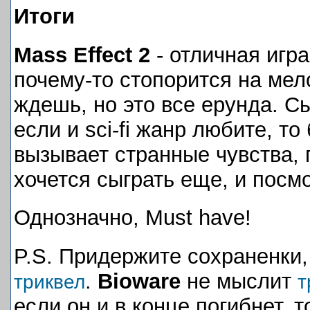
Итоги
Mass Effect 2
- отличная игра
почему-то стопорится на мело
ждешь, но это все ерунда. Сы
если и sci-fi жанр любите, то
вызывает странные чувства,
хочется сыграть еще, и посмо
Однозначно, Must have!
P.S. Придержите сохраненки
.
Bioware
не мыслит
триквел
т
если он и в конце погибнет, 