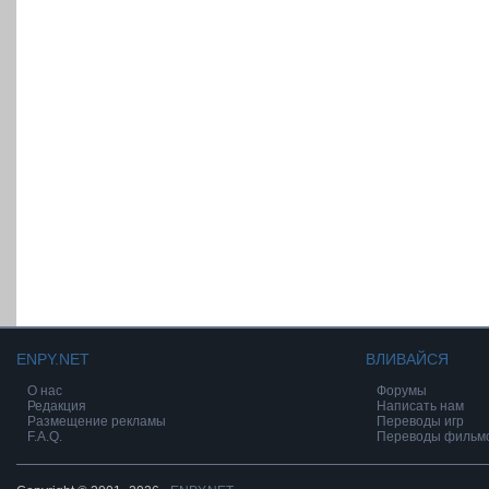
ENPY.NET
ВЛИВАЙСЯ
О нас
Форумы
Редакция
Написать нам
Размещение рекламы
Переводы игр
F.A.Q.
Переводы фильм