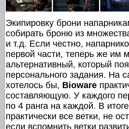
Экипировку брони напарника
собирать броню из множества
и т.д. Если честно, напарник
первой части, теперь же им 
альтернативный, который по
персонального задания. На с
хотелось бы,
Bioware
практи
составляющую. У каждого пер
по 4 ранга на каждой. В итог
практически все ветки, не ос
если вспомнить ветки развит