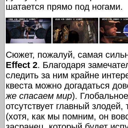
шатается прямо под ногами.
Сюжет, пожалуй, самая силь
Effect 2
. Благодаря замечате
следить за ним крайне интере
квеста можно догадаться дов
же спасаем мир
). Глобально
отсутствует главный злодей, 
(хотя, как мы помним, он вов
засранец, который будет исп