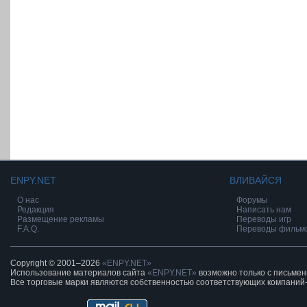
ENPY.NET
ВЛИВАЙСЯ
О нас
Форумы
Редакция
Написать нам
Размещение рекламы
Переводы игр
F.A.Q.
Переводы фильм
Copyright © 2001–2026
«ENPY.NET»
Использование материалов сайта
«ENPY.NET»
возможно только с письме
Все торговые марки являются собственностью соответствующих компаний