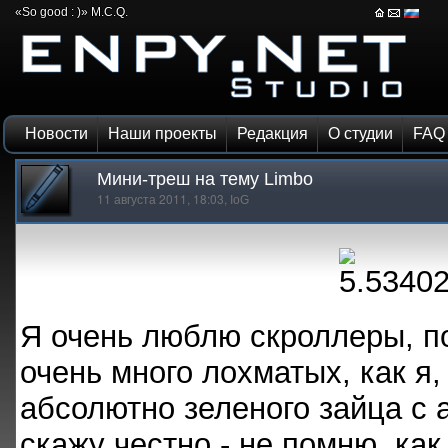
«So good : )» M.C.Q.
Новости
Наши проекты
Редакция
О студии
FAQ
Мини-треш на тему Limbo
11 августа 2011, 18:03,
IoG
Я очень люблю скроллеры, п
очень много лохматых, как я,
абсолютно зеленого зайца с 
скажу честно - не помню, как 