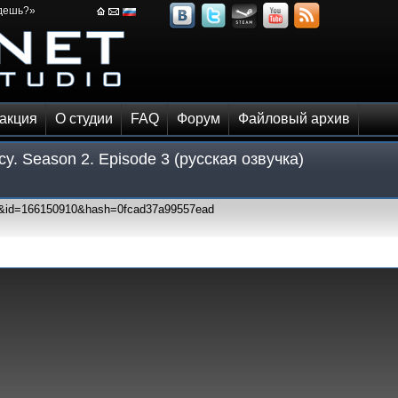
йдешь?»
акция
О студии
FAQ
Форум
Файловый архив
cy. Season 2. Episode 3 (русская озвучка)
03&id=166150910&hash=0fcad37a99557ead