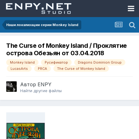
Наши локализации серии Monkey Island
The Curse of Monkey Island / Проклятие
острова Обезьян от 03.04.2018
Monkey Island
Русификатор
Dragons Dominion Group
LucasArts
PRCA
The Curse of Monkey Island
Автор
ENPY
Найти другие файлы