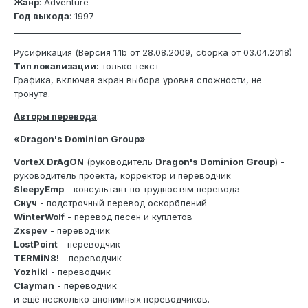
Жанр
: Adventure
Год выхода
: 1997
_______________________________________________________
Русификация (Версия 1.1b от 28.08.2009, сборка от 03.04.2018)
Тип локализации:
только текст
Графика, включая экран выбора уровня сложности, не
тронута.
Авторы перевода
:
«Dragon's Dominion Group»
VorteX DrAgON
(руководитель
Dragon's Dominion Group
) -
руководитель проекта, корректор и переводчик
SleepyEmp
- консультант по трудностям перевода
Снуч
- подстрочный перевод оскорблений
WinterWolf
- перевод песен и куплетов
Zxspev
- переводчик
LostPoint
- переводчик
TERMiN8!
- переводчик
Yozhiki
- переводчик
Clayman
- переводчик
и ещё несколько анонимных переводчиков.