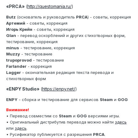
«PRCA»
(
http://questomania.ru/
)
Butz
(основатель и руководитель
PRCA
) - советы, коррекция
Артемий
- советы, коррекция
Игорь Крейн
- советы, коррекция
Glan
- перевод оскорблений и других стихотворных форм,
тестирование, коррекция
minus
- тестирование, коррекция
Muzzy
- тестирование
trupoprovod
- тестирование
Farlander
- коррекция
Lagger
- окончательная редакция текста перевода и
стихотворных форм
«ENPY Studio»
(
https://enpy.net/
)
ENPY
- сборка и тестирование для сервисов
Steam
и
GOG
Внимание!
• Перевод совместим со
Steam
и
GOG
версиями игры.
• Оригинальный дистрибутив перевода можно найти
здесь
или
здесь
.
• Русификатор публикуется с разрешения
PRCA
.