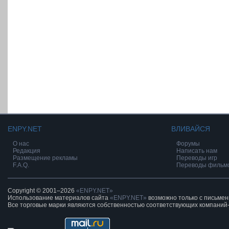
ENPY.NET
ВЛИВАЙСЯ
О нас
Форумы
Редакция
Написать нам
Размещение рекламы
Переводы игр
F.A.Q.
Переводы фильм
Copyright © 2001–2026
«ENPY.NET»
Использование материалов сайта
«ENPY.NET»
возможно только с письме
Все торговые марки являются собственностью соответствующих компаний