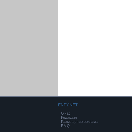
ENPY.NET
О нас
Редакция
Размещение рекламы
F.A.Q.