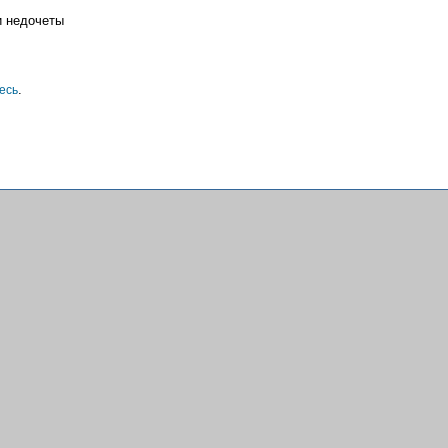
и недочеты
.
есь