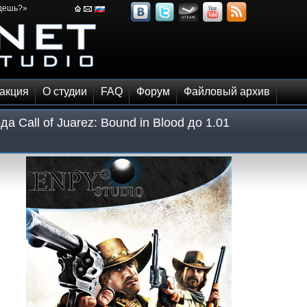
йдешь?»
акция
О студии
FAQ
Форум
Файловый архив
 Call of Juarez: Bound in Blood до 1.01