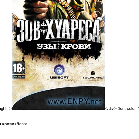
ight;">
</div><font color
ы крови
</font>