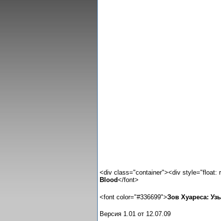
<div class="container"><div style="float: r
Blood
</font>
<font color="#336699">
Зов Хуареса: Уз
Версия 1.01 от 12.07.09