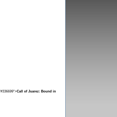
="#336699">
Call of Juarez: Bound in