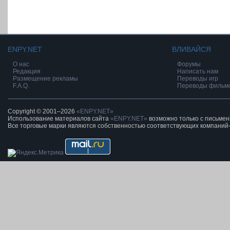
ENPY.NET
ВЛИВАЙСЯ
О нас
Форумы
Редакция
Написать нам
Размещение рекламы
Переводы игр
F.A.Q.
Переводы фильм
Copyright © 2001–2026
«ENPY.NET»
Использование материалов сайта
«ENPY.NET»
возможно только с письме
Все торговые марки являются собственностью соответствующих компаний