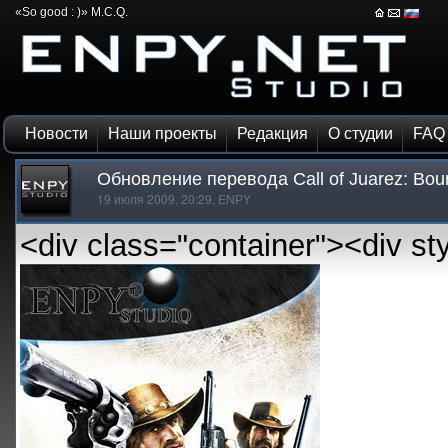
«So good : )» M.C.Q.
Новости
Наши проекты
Редакция
О студии
FAQ
Обновление перевода Call of Juarez: Boun
19 июля 2009, 20:29,
ENPY
<div class="container"><div styl