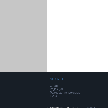
ENPY.NET
О нас
Редакция
Размещение рекламы
F.A.Q.