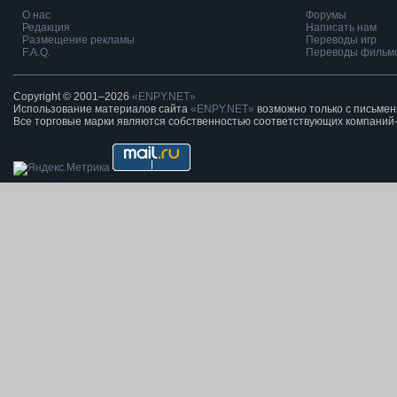
О нас
Форумы
Редакция
Написать нам
Размещение рекламы
Переводы игр
F.A.Q.
Переводы фильм
Copyright © 2001–2026
«ENPY.NET»
Использование материалов сайта
«ENPY.NET»
возможно только с письме
Все торговые марки являются собственностью соответствующих компаний