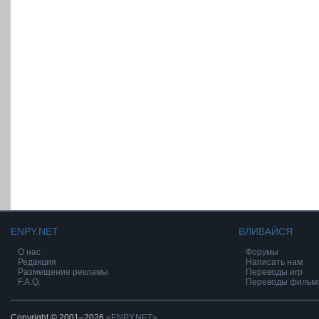
ENPY.NET
ВЛИВАЙСЯ
О нас
Форумы
Редакция
Написать нам
Размещение рекламы
Переводы игр
F.A.Q.
Переводы фильм
Copyright © 2001–2026
«ENPY.NET»