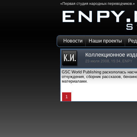
«Первая студия народных переводчиков.»
Новости
Наши проекты
Ред
Коллекционное изда
23 июля 2008, 15:34,
ENPY
GSC World Publishing раскололась насче
отчуждения, сборник рассказов, бензино
материалами.
1