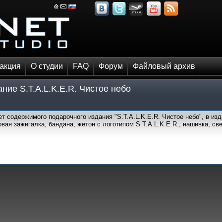
акция
О студии
FAQ
Форум
Файловый архив
ние S.T.A.L.K.E.R. Чистое небо
т содержимого подарочного издания "S.T.A.L.K.E.R. Чистое небо", в изд
вая зажигалка, бандана, жетон с логотипом S.T.A.L.K.E.R., нашивка, св