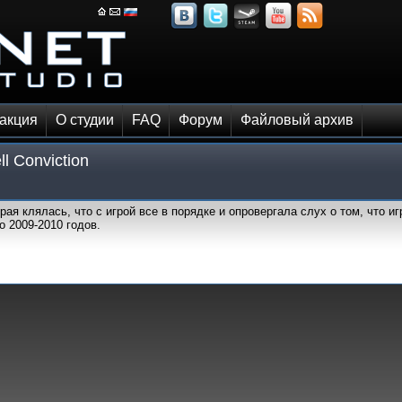
акция
О студии
FAQ
Форум
Файловый архив
ll Conviction
рая клялась, что с игрой все в порядке и опровергала слух о том, что 
до 2009-2010 годов.