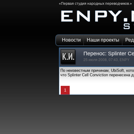
«Первая студия народных переводчиков.»
Новости
Наши проекты
Ред
Перенос: Splinter Ce
25 июля 2008, 07:43,
ENPY
По неизвестным причинам, UbiSoft, кото
что Splinter Cell Conviction перенесена 
1