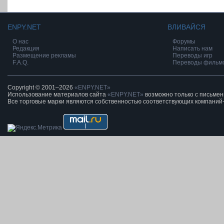
ENPY.NET
ВЛИВАЙСЯ
О нас
Форумы
Редакция
Написать нам
Размещение рекламы
Переводы игр
F.A.Q.
Переводы фильм
Copyright © 2001–2026
«ENPY.NET»
Использование материалов сайта
«ENPY.NET»
возможно только с письме
Все торговые марки являются собственностью соответствующих компаний