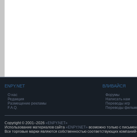
ENPY.NET
ВЛИВАЙСЯ
О нас
Форумы
Редакция
Написать нам
Размещение рекламы
Переводы игр
F.A.Q.
Переводы фильм
Copyright © 2001–2026
«ENPY.NET»
Использование материалов сайта
«ENPY.NET»
возможно только с письме
Все торговые марки являются собственностью соответствующих компаний