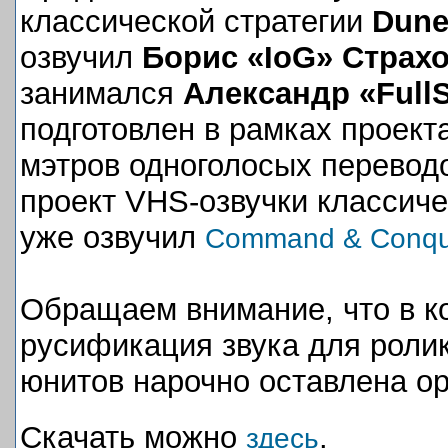
классической стратегии
Dune
озвучил
Борис «IoG» Страх
занимался
Александр «Full
подготовлен в рамках проект
мэтров одноголосых перевод
проект VHS-озвучки классиче
уже озвучил
Command & Conqu
Обращаем внимание, что в к
русификация звука для ролик
юнитов нарочно оставлена о
Скачать можно
.
здесь