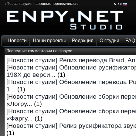
«Первая студия народных переводчиков.»
Новости
Наши проекты
Редакция
О студии
FAQ
Последние комментарии на
форуме
[Новости студии]
Релиз перевода Braid, Ann
[Новости студии]
Обновление русификатор
198X до верси...
(1)
[Новости студии]
Обновление перевода Pu
1...
(1)
[Новости студии]
Обновление сборки перев
«Логру...
(1)
[Новости студии]
Обновление сборки перев
«Фаргу...
(1)
[Новости студии]
Релиз русификатора звука 
(1)