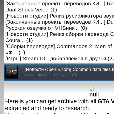
[Законченные проекты переводов КИ...]
Res
Dual Shock Ver....
(1)
[Новости студии]
Релиз русификатора звук
[Законченные проекты переводов КИ...]
Du
Русская озвучка от VHSник...
(0)
[Новости студии]
Релиз сборки перевода 
Coura...
(1)
[Сборки переводов]
Commandos 2: Men of 
«Ф...
(1)
[Игры]
Steam ID - добавляемся в друзья
(2
[Новости OpenIV.com] Common data files f
18 сентября 2013, 16:27,
GooD-NTS
Here is you can get archive with all
GTA 
extracted and ready to research.