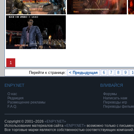
1
Перейти к странице:
< Предыдущая
6
7
8
9
1
ENPY.NET
ВЛИВАЙСЯ
О нас
Форумы
Редакция
Написать нам
Размещение рекламы
Переводы игр
F.A.Q.
Переводы фильм
Copyright © 2001–2026
«ENPY.NET»
Использование материалов сайта
«ENPY.NET»
возможно только с письме
Все торговые марки являются собственностью соответствующих компаний