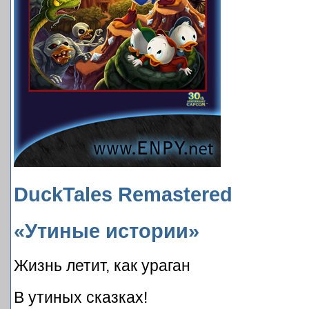
DuckTales Remastered
«Утиные истории»
Жизнь летит, как ураган
В утиных сказках!