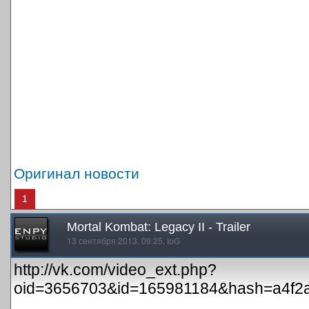
Оригинал новости
1
Mortal Kombat: Legacy II - Trailer
13 сентября 2013, 09:25,
IoG
http://vk.com/video_ext.php?
oid=3656703&id=165981184&hash=a4f2