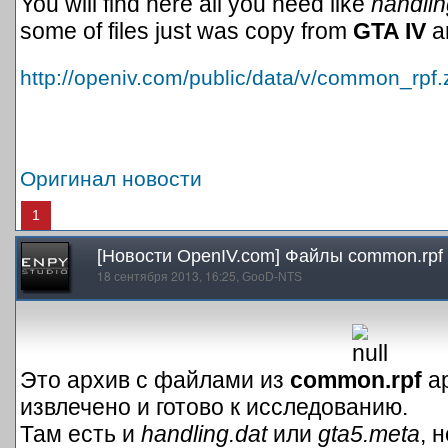
You will find here all you need like
handlin
some of files just was copy from
GTA IV
a
http://openiv.com/public/data/v/common_rpf.
Оригинал новости
1
[Новости OpenIV.com] Файлы common.rpf и
18 сентября 2013, 16:25,
GooD-NTS
Это архив с файлами из
common.rpf
а
извлечено и готово к исследованию.
Там есть и
handling.dat
или
gta5.meta
, 