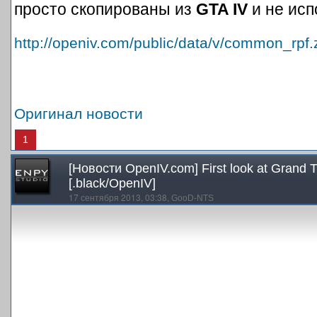
просто скопированы из
GTA IV
и не исп
http://openiv.com/public/data/v/common_rpf.
Оригинал новости
1
[Новости OpenIV.com] First look at Grand Th
[.black/OpenIV]
17 сентября 2013, 03:38,
GooD-NTS