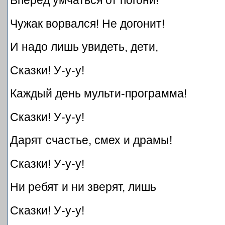
Вперёд умчаться от погони!
Чужак ворвался! Не догонит!
И надо лишь увидеть, дети,
Сказки! У-у-у!
Каждый день мульти-программа!
Сказки! У-у-у!
Дарят счастье, смех и драмы!
Сказки! У-у-у!
Ни ребят и ни зверят, лишь
Сказки! У-у-у!