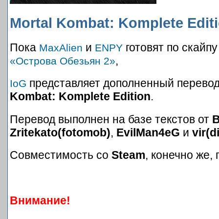
Mortal Kombat: Komplete Edit
Пока
и
готовят по скайп
MaxAlien
ENPY
,
«Острова Обезьян 2»
представляет дополненный перево
IoG
Kombat: Komplete Edition
.
Перевод выполнен на базе текстов от
Zritekato(fotomob)
,
EvilMan4eG
и
vir(d
Совместимость со
Steam
, конечно же, 
Внимание!