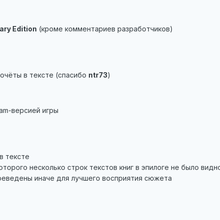
ary Edition
(кроме комментариев разработчиков)
очёты в тексте (спасибо
ntr73
)
eam-версией игры
в тексте
оторого несколько строк текстов книг в эпилоге не было видн
ереведены иначе для лучшего восприятия сюжета