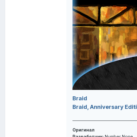
Braid
Braid, Anniversary Edit
___________________________________
Оригинал
Разработчик:
Number None