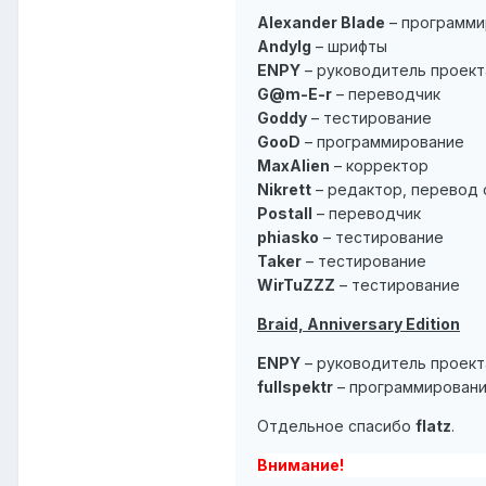
Alexander Blade
– программи
Andylg
– шрифты
ENPY
– руководитель проект
G@m-E-r
– переводчик
Goddy
– тестирование
GooD
– программирование
MaxAlien
– корректор
Nikrett
– редактор, перевод
Postall
– переводчик
phiasko
– тестирование
Taker
– тестирование
WirTuZZZ
– тестирование
Braid, Anniversary Edition
ENPY
– руководитель проект
fullspektr
– программирован
Отдельное спасибо
flatz
.
Внимание!