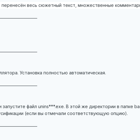
n
перенесён весь сюжетный текст, множественные комментари
____________________
____________________
ллятора. Установка полностью автоматическая.
____________________
 запустите файл unins***.exe. В этой же директории в папке 
усификации (если вы отмечали соответствующую опцию).
____________________