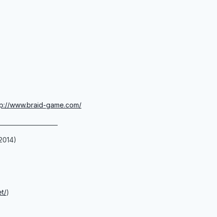
tp://www.braid-game.com/
____________________
2014)
et/
)