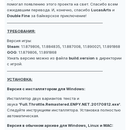
помогал появлению этого проекта на свет. Спасибо всем
ожидавшим перевода. И, конечно, спасибо
LucasArts
и
Double Fine
за байкерское приключение!
_______________________________________________________
ТРЕБОВАНИЯ:
Версия игры:
Steam
: 1.1.879806, 1.1.884835, 1.1.887008, 1.1.890021, 1.1.891868
GOG
: 1.1.879806, 1.1.891868
Узнать версию можно из файла
build.version
в директории
с игрой.
_______________________________________________________
УСТАНОВКА:
Версия с инсталлятором для Windows:
Инсталлятор двух вариантов текста и
звука
'Full.Throttle.Remastered.ENPY.NET.20170812.exe'
.
Следуйте инструкциям инсталлятора. Установка полностью
автоматическая.
Версия в обычном архиве для Windows, Linux и MAC: