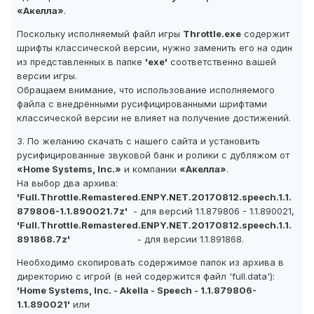
«Акелла»
.
Поскольку исполняемый файл игры
Throttle.exe
содержит
шрифты классической версии, нужно заменить его на один
из представленных в папке
'exe'
соответственно вашей
версии игры.
Обращаем внимание, что использование исполняемого
файла с внедрёнными русифицированными шрифтами
классической версии не влияет на получение достижений.
3. По желанию скачать с нашего сайта и установить
русифицированные звуковой банк и ролики с дубляжом от
«Home Systems, Inc.»
и компании
«Акелла»
.
На выбор два архива:
'Full.Throttle.Remastered.ENPY.NET.20170812.speech.1.1.
879806-1.1.890021.7z'
- для версий 1.1.879806 - 1.1.890021,
'Full.Throttle.Remastered.ENPY.NET.20170812.speech.1.1.
891868.7z'
- для версии 1.1.891868.
Необходимо скопировать содержимое папок из архива в
директорию с игрой (в ней содержится файл 'full.data'):
'Home Systems, Inc. - Akella - Speech - 1.1.879806-
1.1.890021'
или