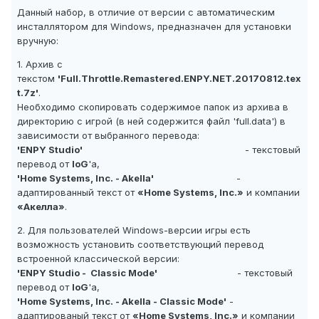
Данный набор, в отличие от версии с автоматическим
инсталлятором для Windows, предназначен для установки
вручную:
1. Архив с
текстом
'Full.Throttle.Remastered.ENPY.NET.20170812.tex
t.7z'
.
Необходимо скопировать содержимое папок из архива в
директорию с игрой (в ней содержится файл 'full.data') в
зависимости от выбранного перевода:
'ENPY Studio'
- текстовый
перевод от
IoG
'а,
'Home Systems, Inc. - Akella'
-
адаптированный текст от
«Home Systems, Inc.»
и компании
«Акелла»
.
2. Для пользователей Windows-версии игры есть
возможность установить соответствующий перевод
встроенной классической версии:
'ENPY Studio - Classic Mode'
- текстовый
перевод от
IoG
'а,
'Home Systems, Inc. - Akella - Classic Mode'
-
адаптированый текст от
«Home Systems, Inc.»
и компании