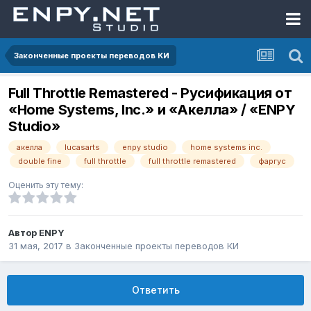
Законченные проекты переводов КИ
Full Throttle Remastered - Русификация от
«Home Systems, Inc.» и «Акелла» / «ENPY
Studio»
акелла
lucasarts
enpy studio
home systems inc.
double fine
full throttle
full throttle remastered
фаргус
Оценить эту тему:
Автор
ENPY
31 мая, 2017
в
Законченные проекты переводов КИ
Ответить