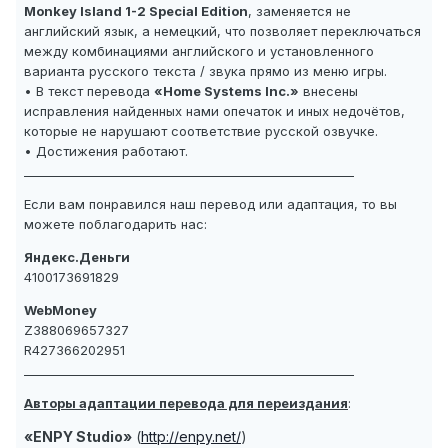
Monkey Island 1-2 Special Edition
, заменяется не
английский язык, а немецкий, что позволяет переключаться
между комбинациями английского и установленного
варианта русского текста / звука прямо из меню игры.
• В текст перевода
«Home Systems Inc.»
внесены
исправления найденных нами опечаток и иных недочётов,
которые не нарушают соответствие русской озвучке.
• Достижения работают.
_______________________________________________________
Если вам понравился наш перевод или адаптация, то вы
можете поблагодарить нас:
Яндекс.Деньги
4100173691829
WebMoney
Z388069657327
R427366202951
_______________________________________________________
Авторы адаптации перевода для переиздания
:
«ENPY Studio»
(
http://enpy.net/
)