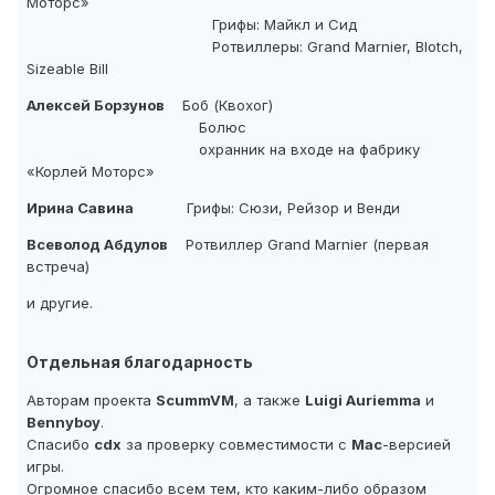
Моторс»
Грифы: Майкл и Сид
Ротвиллеры: Grand Marnier, Blotch,
Sizeable Bill
Алексей Борзунов
Боб (Квохог)
Болюс
охранник на входе на фабрику
«Корлей Моторс»
Ирина Савина
Грифы: Сюзи, Рейзор и Венди
Всеволод Абдулов
Ротвиллер Grand Marnier (первая
встреча)
и другие.
Отдельная благодарность
Авторам проекта
ScummVM
, а также
Luigi Auriemma
и
Bennyboy
.
Спасибо
cdx
за проверку совместимости с
Mac
-версией
игры.
Огромное спасибо всем тем, кто каким-либо образом