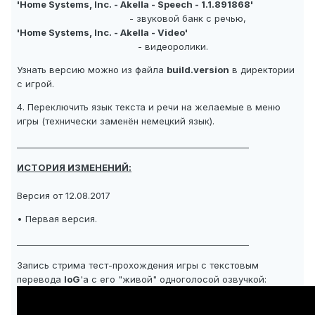
'Home Systems, Inc. - Akella - Speech - 1.1.891868'
- звуковой банк с речью,
'Home Systems, Inc. - Akella - Video'
- видеоролики.
Узнать версию можно из файла
build.version
в директории
с игрой.
4. Переключить язык текста и речи на желаемые в меню
игры (технически заменён немецкий язык).
_______________________________________________________
ИСТОРИЯ ИЗМЕНЕНИЙ:
Версия от 12.08.2017
• Первая версия.
_______________________________________________________
Запись стрима тест-прохождения игры с текстовым
перевода
IoG
'а с его "живой" одноголосой озвучкой: