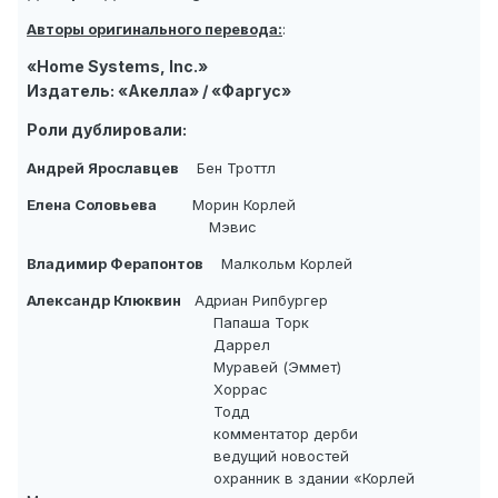
Авторы оригинального перевода:
:
«Home Systems, Inc.»
Издатель: «Акелла» / «Фаргус»
Роли дублировали:
Андрей Ярославцев
Бен Троттл
Елена Соловьева
Морин Корлей
Мэвис
Владимир Ферапонтов
Малкольм Корлей
Александр Клюквин
Адриан Рипбургер
Папаша Торк
Даррел
Муравей (Эммет)
Хоррас
Тодд
комментатор дерби
ведущий новостей
охранник в здании «Корлей