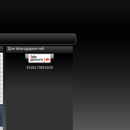
Для благодарностей
)
)
)
4100173691829
)
)
)
)
)
)
)
)
)