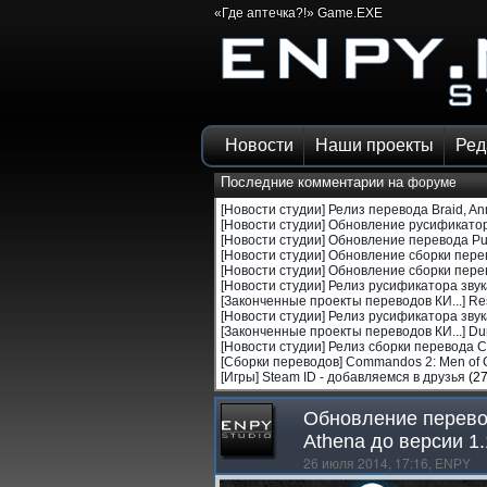
«Где аптечка?!» Game.EXE
Новости
Наши проекты
Ред
Последние комментарии на
форуме
[Новости студии]
Релиз перевода Braid, Anni
[Новости студии]
Обновление русификатора
[Новости студии]
Обновление перевода Puz
[Новости студии]
Обновление сборки перево
[Новости студии]
Обновление сборки перево
[Новости студии]
Релиз русификатора звука 
[Законченные проекты переводов КИ...]
Res
[Новости студии]
Релиз русификатора звука
[Законченные проекты переводов КИ...]
Du
[Новости студии]
Релиз сборки перевода C
[Сборки переводов]
Commandos 2: Men of C
[Игры]
Steam ID - добавляемся в друзья
(27
Обновление перевода
Athena до версии 1.
26 июля 2014, 17:16,
ENPY