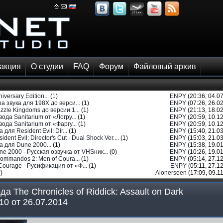
акция
О студии
FAQ
Форум
Файловый архив
versary Edition...
(1)
ENPY
(20:36, 04.07
 звука для 198X до верси...
(1)
ENPY
(07:26, 26.02
zle Kingdoms до версии 1...
(1)
ENPY
(21:13, 18.02
да Sanitarium от «Логру...
(1)
ENPY
(20:59, 10.12
да Sanitarium от «Фаргу...
(1)
ENPY
(20:59, 10.12
для Resident Evil: Dir...
(1)
ENPY
(15:40, 21.03
ident Evil: Director's Cut - Dual Shock Ver....
(1)
ENPY
(15:03, 21.03
 для Dune 2000...
(1)
ENPY
(15:38, 19.01
ne 2000 - Русская озвучка от VHSник...
(0)
ENPY
(10:26, 19.01
ommandos 2: Men of Coura...
(1)
ENPY
(05:14, 27.12
ourage - Русификация от «Ф...
(1)
ENPY
(05:11, 27.12
)
Alonerseen
(17:09, 09.11
 The Chronicles of Riddick: Assault on Dark
10 от 26.07.2014