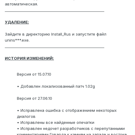
автоматическая.
_______________________________________________________
УДАЛЕНИЕ:
Зайдите в директорию Install_Rus и запустите файл
unins***.exe.
_______________________________________________________
ИСТОРИЯ ИЗМЕНЕНИЙ:
Версия от 15.07.10
• Добавлен локализованный патч 1.02g
Версия от 27.06.10
• Исправлена ошибка с отображением некоторых
диалогов
• Исправлены все найденные опечатки
• Исправлен недочет разработчиков с перепутанными
комментариями Говарда к камням на западе и востоке