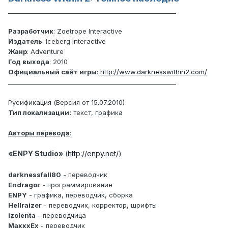
_______________________________________________________
Разработчик
: Zoetrope Interactive
Издатель
: Iceberg Interactive
Жанр
: Adventure
Год выхода
: 2010
Официальный сайт игры
:
http://www.darknesswithin2.com/
_______________________________________________________
Русификация (Версия от 15.07.2010)
Тип локализации:
текст, графика
Авторы перевода
:
«ENPY Studio»
(
http://enpy.net/
)
darknessfall80
- переводчик
Endragor
- программирование
ENPY
- графика, переводчик, сборка
Hellraizer
- переводчик, корректор, шрифты
izolenta
- переводчица
MaxxxEx
- переводчик