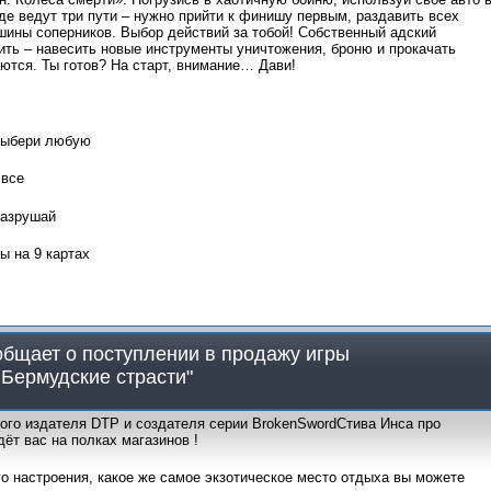
де ведут три пути – нужно прийти к финишу первым, раздавить всех
шины соперников. Выбор действий за тобой! Собственный адский
ть – навесить новые инструменты уничтожения, броню и прокачать
ются. Ты готов? На старт, внимание… Дави!
выбери любую
 все
разрушай
ы на 9 картах
общает о поступлении в продажу игры
 Бермудские страсти"
кого издателя DTP и создателя серии BrokenSwordСтива Инса про
ёт вас на полках магазинов !
го настроения, какое же самое экзотическое место отдыха вы можете