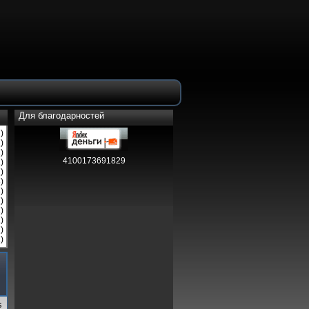
Для благодарностей
)
)
)
4100173691829
)
)
)
)
)
)
)
)
)
s