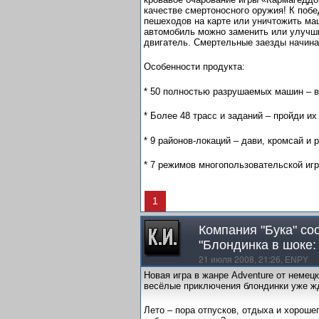
качестве смертоносного оружия! К побе
пешеходов на карте или уничтожить ма
автомобиль можно заменить или улучши
двигатель. Смертельные заезды начина
Особенности продукта:
* 50 полностью разрушаемых машин – 
* Более 48 трасс и заданий – пройди их
* 9 районов-локаций – дави, кромсай и 
* 7 режимов многопользовательской игр
1
Компания "Бука" со
"Блондинка в шоке:
21 июля 2008, 21:26,
ENPY
Новая игра в жанре Adventure от немец
весёлые приключения блондинки уже жд
Лето – пора отпусков, отдыха и хороше