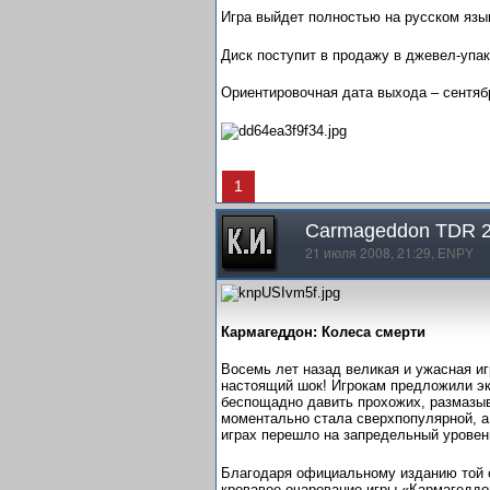
Игра выйдет полностью на русском язы
Диск поступит в продажу в джевел-упак
Ориентировочная дата выхода – сентябр
1
Carmageddon TDR 
21 июля 2008, 21:29,
ENPY
Кармагеддон: Колеса смерти
Восемь лет назад великая и ужасная и
настоящий шок! Игрокам предложили эк
беспощадно давить прохожих, размазыва
моментально стала сверхпопулярной, а
играх перешло на запредельный уровен
Благодаря официальному изданию той с
кровавое очарование игры «Кармагеддон