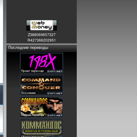
Z388069657327
R427366202951
Последние переводы