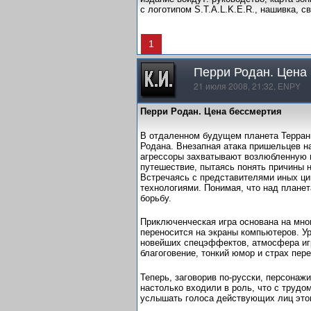
с логотипом S.T.A.L.K.E.R., нашивка, 
1
Перри Родан. Цена
21 июля 2008, 21:32,
ENPY
Перри Родан. Цена бессмертия
В отдаленном будущем планета Террани
Родана. Внезапная атака пришельцев 
агрессоры захватывают возлюбленную гл
путешествие, пытаясь понять причины 
Встречаясь с представителями иных ци
технологиями. Понимая, что над планет
борьбу.
Приключенческая игра основана на мно
переносится на экраны компьютеров. У
новейших спецэффектов, атмосфера игр
благоговение, тонкий юмор и страх пер
Теперь, заговорив по-русски, персонаж
настолько входили в роль, что с трудо
услышать голоса действующих лиц этог