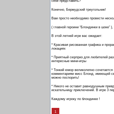
себе представить?
Конечно, Бермудский треугольник!
Вам просто необходимо провести неско
( главной героини “Блондинки в шоке” )
В этой летней игре вас ожидает:
* Красивая рисованная графика и прора
локациях
* Приятный сюрприз для любителей раз
интересные мини-игры
* Тонкий юмор великолепно сочетается
комментариям мисс Блонд, имеющей св
можно поспорить!
* Никого не оставит равнодушным прев
искательницу приключений. В игре 3 пе
Каждому игроку по блондинке !
1