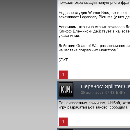
поможет экранизации популярного франч
Недавно студия Warner Bros, взяв шефс
захаживает Legendary Pictures (у них 
Напомним, что кино ставит режиссер Л
Клифф Блежински действует в качеств
указаниями.
Действие Gears of War разворачивается
нашествия подземных монстров."
(С)КГ
1
Перенос: Splinter Ce
25 июля 2008, 07:43,
ENPY
По неизвестным причинам, UbiSoft, кото
игру разрабатывают заново, сообщила, чт
1