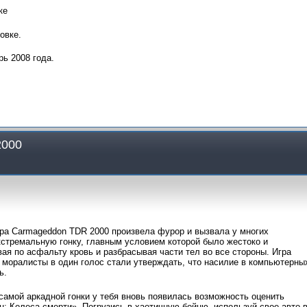
ке
овке.
ь 2008 года.
2000
гра Carmageddon TDR 2000 произвела фурор и вызвала у многих
стремальную гонку, главным условием которой было жестоко и
я по асфальту кровь и разбрасывая части тел во все стороны. Игра
 моралисты в один голос стали утверждать, что насилие в компьютерны
ь.
амой аркадной гонки у тебя вновь появилась возможность оценить
: Колеса смерти». Погрузись в хаотичную бойню, используй свое авто 