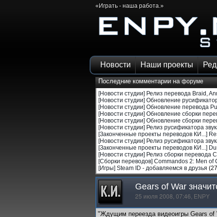
«Играть - наша работа.»
Новости
Наши проекты
Ред
Последние комментарии на
форуме
[Новости студии]
Релиз перевода Braid, Anni
[Новости студии]
Обновление русификатора
[Новости студии]
Обновление перевода Puz
[Новости студии]
Обновление сборки перево
[Новости студии]
Обновление сборки перево
[Новости студии]
Релиз русификатора звука 
[Законченные проекты переводов КИ...]
Res
[Новости студии]
Релиз русификатора звука
[Законченные проекты переводов КИ...]
Du
[Новости студии]
Релиз сборки перевода C
[Сборки переводов]
Commandos 2: Men of C
[Игры]
Steam ID - добавляемся в друзья
(27
Gears of War значит
25 июля 2008, 07:46,
ENPY
"Ждущим переезда видеоигры Gears of W