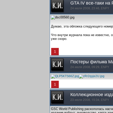
GTA IV все-таки на
24 июля 2008, 23:46,
ENPY
Думаю, эта обложка следующего номера
Что внутри журнала пока не известно, 
уже скоро.
1
Постеры фильма M
24 июля 2008, 09:29,
ENPY
1
Коллекционное изда
23 июля 2008, 15:34,
ENPY
GSC World Publishing раскололась насч
издание войдут: руководство, карта зо