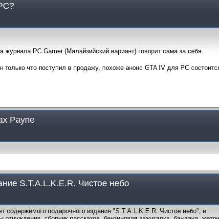
 PC?
 журнала PC Gamer (Малайзийский вариант) говорит сама за себя.
он только что поступил в продажу, похоже анонс GTA IV для PC состоитс
ax Payne
ние S.T.A.L.K.E.R. Чистое небо
ет содержимого подарочного издания "S.T.A.L.K.E.R. Чистое небо", в
ны отчуждения, сборник рассказов, бензиновая зажигалка, бандана, жето