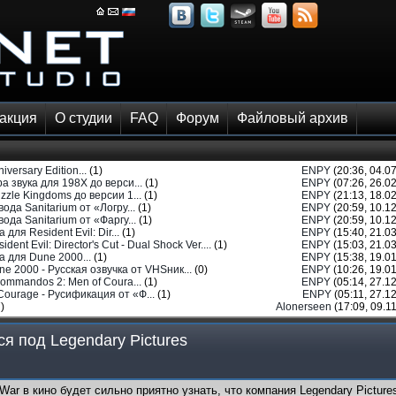
акция
О студии
FAQ
Форум
Файловый архив
versary Edition...
(1)
ENPY
(20:36, 04.07
 звука для 198X до верси...
(1)
ENPY
(07:26, 26.02
zle Kingdoms до версии 1...
(1)
ENPY
(21:13, 18.02
да Sanitarium от «Логру...
(1)
ENPY
(20:59, 10.12
да Sanitarium от «Фаргу...
(1)
ENPY
(20:59, 10.12
для Resident Evil: Dir...
(1)
ENPY
(15:40, 21.03
ident Evil: Director's Cut - Dual Shock Ver....
(1)
ENPY
(15:03, 21.03
 для Dune 2000...
(1)
ENPY
(15:38, 19.01
ne 2000 - Русская озвучка от VHSник...
(0)
ENPY
(10:26, 19.01
ommandos 2: Men of Coura...
(1)
ENPY
(05:14, 27.12
ourage - Русификация от «Ф...
(1)
ENPY
(05:11, 27.12
)
Alonerseen
(17:09, 09.11
ся под Legendary Pictures
ar в кино будет сильно приятно узнать, что компания Legendary Picture