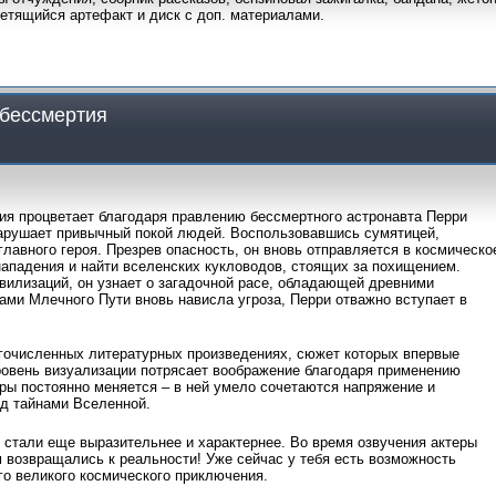
светящийся артефакт и диск с доп. материалами.
 бессмертия
я процветает благодаря правлению бессмертного астронавта Перри
нарушает привычный покой людей. Воспользовавшись сумятицей,
авного героя. Презрев опасность, он вновь отправляется в космическо
нападения и найти вселенских кукловодов, стоящих за похищением.
вилизаций, он узнает о загадочной расе, обладающей древними
ами Млечного Пути вновь нависла угроза, Перри отважно вступает в
гочисленных литературных произведениях, сюжет которых впервые
ровень визуализации потрясает воображение благодаря применению
ы постоянно меняется – в ней умело сочетаются напряжение и
ед тайнами Вселенной.
и стали еще выразительнее и характернее. Во время озвучения актеры
м возвращались к реальности! Уже сейчас у тебя есть возможность
о великого космического приключения.