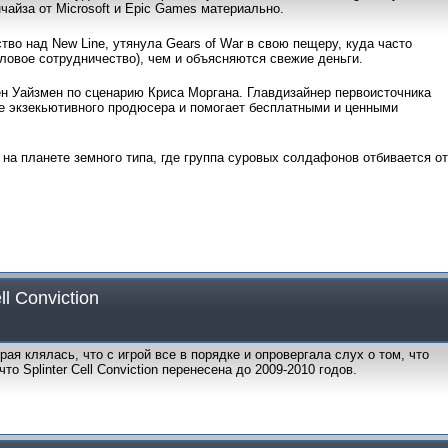
айза от Microsoft и Epic Games материально.
тво над New Line, утянула Gears of War в свою пещеру, куда часто
деловое сотрудничество), чем и объясняются свежие деньги.
ен Уайзмен по сценарию Криса Моргана. Главдизайнер первоисточника
е экзекьютивного продюсера и помогает бесплатными и ценными
 на планете земного типа, где группа суровых солдафонов отбивается от
ll Conviction
рая клялась, что с игрой все в порядке и опровергала слух о том, что
о Splinter Cell Conviction перенесена до 2009-2010 годов.