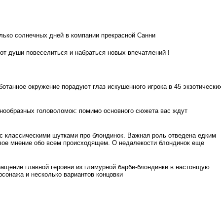
лько солнечных дней в компании прекрасной Санни
, от души повеселиться и набраться новых впечатлений !
ботанное окружение порадуют глаз искушенного игрока в 45 экзотически
нообразных головоломок: помимо основного сюжета вас ждут
 с классическими шутками про блондинок. Важная роль отведена едким
ое мнение обо всем происходящем. О недалекости блондинок еще
ращение главной героини из гламурной барби-блондинки в настоящую
рсонажа и несколько вариантов концовки