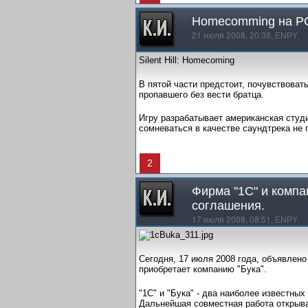
Homecomming на P
21 июля 2008, 20:38,
ENPY
Silent Hill: Homecoming
В пятой части предстоит, почувствовать
пропавшего без вести братца.
Игру разрабатывает американская студи
сомневаться в качестве саундтрека не 
2
Фирма "1С" и компа
соглашения.
17 июля 2008, 08:51,
ENPY
Сегодня, 17 июля 2008 года, объявлено
приобретает компанию "Бука".
"1С" и "Бука" - два наиболее известны
Дальнейшая совместная работа открыва