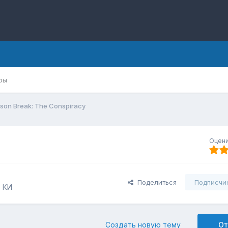
ры
ison Break: The Conspiracy
Оцени
Поделиться
Подписчи
 КИ
Создать новую тему
От