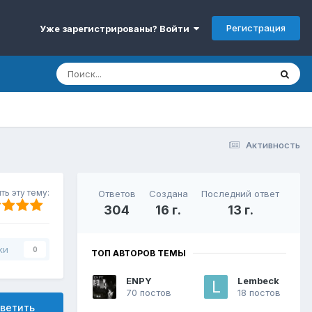
Регистрация
Уже зарегистрированы? Войти
Активность
ть эту тему:
Ответов
Создана
Последний ответ
304
16 г.
13 г.
ки
0
ТОП АВТОРОВ ТЕМЫ
ENPY
Lembeck
70 постов
18 постов
ветить