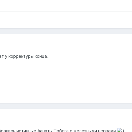
т у корректуры конца...
обрались истинные фанаты Побега с железными нервами