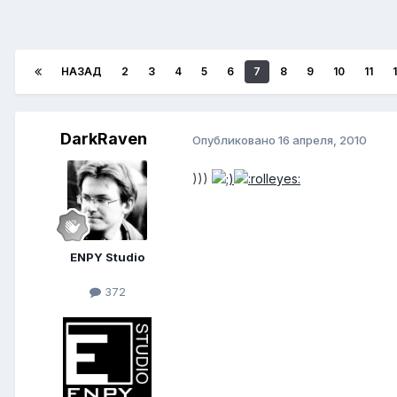
НАЗАД
2
3
4
5
6
7
8
9
10
11
DarkRaven
Опубликовано
16 апреля, 2010
)))
ENPY Studio
372