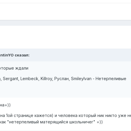
antinYO сказал:
оторые ждали
, Sergant, Lembeck, Killroy, Руслан, SmileyIvan - Нетерпеливые
на=))
на 1ой странице кажется) и человека который ник никто уже н
 как "нетерпеливый матерящийся школьничег" =))