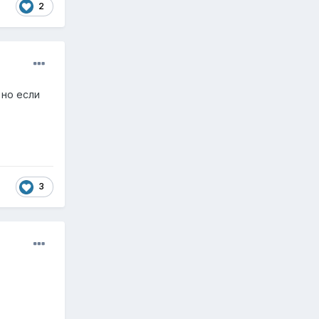
2
 но если
3