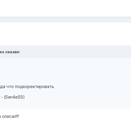
ss сказал:
ада что подкоректировать
 - (San4eSS)
 описал!!!